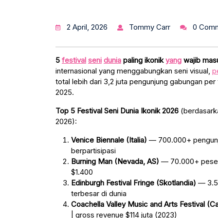
2 April, 2026
Tommy Carr
0 Com
5
festival
seni
dunia
paling ikonik
yang
wajib masu
internasional yang menggabungkan seni visual,
p
total lebih dari 3,2 juta pengunjung gabungan pe
2025.
Top 5 Festival Seni Dunia Ikonik 2026
(berdasarka
2026):
Venice Biennale (Italia)
— 700.000+ pengunju
berpartisipasi
Burning Man (Nevada, AS)
— 70.000+ peserta
$1.400
Edinburgh Festival Fringe (Skotlandia)
— 3.50
terbesar di dunia
Coachella Valley Music and Arts Festival (Cal
| gross revenue $114 juta (2023)