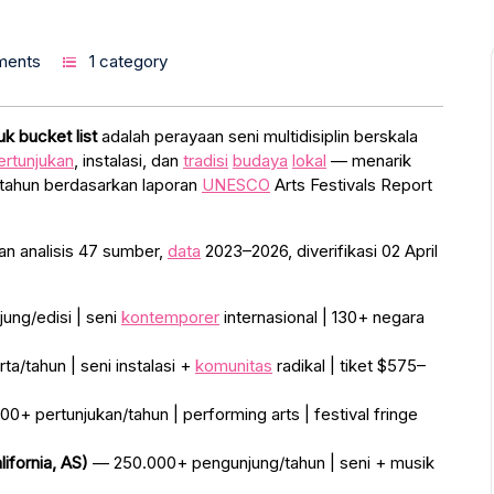
ments
1 category
k bucket list
adalah perayaan seni multidisiplin berskala
ertunjukan
, instalasi, dan
tradisi
budaya
lokal
— menarik
r tahun berdasarkan laporan
UNESCO
Arts Festivals Report
n analisis 47 sumber,
data
2023–2026, diverifikasi 02 April
ng/edisi | seni
kontemporer
internasional | 130+ negara
/tahun | seni instalasi +
komunitas
radikal | tiket $575–
0+ pertunjukan/tahun | performing arts | festival fringe
ifornia, AS)
— 250.000+ pengunjung/tahun | seni + musik