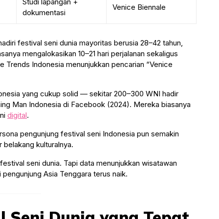
Studi lapangan +
Venice Biennale
dokumentasi
ri festival seni dunia mayoritas berusia 28–42 tahun,
biasanya mengalokasikan 10–21 hari perjalanan sekaligus
e Trends Indonesia menunjukkan pencarian “Venice
onesia yang cukup solid — sekitar 200–300 WNI hadir
ning Man Indonesia di Facebook (2024). Mereka biasanya
eni
digital
.
ona pengunjung festival seni Indonesia pun semakin
r belakang kulturalnya.
festival seni dunia. Tapi data menunjukkan wisatawan
 pengunjung Asia Tenggara terus naik.
al Seni Dunia yang Tepat