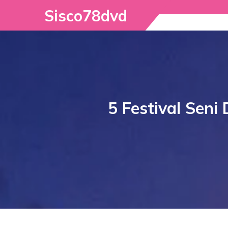
Skip
Sisco78dvd
to
content
5 Festival Seni