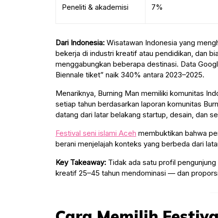
Peneliti & akademisi
7%
Dari Indonesia:
Wisatawan Indonesia yang menghadi
bekerja di industri kreatif atau pendidikan, dan 
menggabungkan beberapa destinasi. Data Googl
Biennale tiket” naik 340% antara 2023–2025.
Menariknya, Burning Man memiliki komunitas Ind
setiap tahun berdasarkan laporan komunitas Bur
datang dari latar belakang startup, desain, dan s
Festival seni islami Aceh
membuktikan bahwa pers
berani menjelajah konteks yang berbeda dari lata
Key Takeaway:
Tidak ada satu profil pengunjung 
kreatif 25–45 tahun mendominasi — dan proporsi
Cara Memilih Festiv