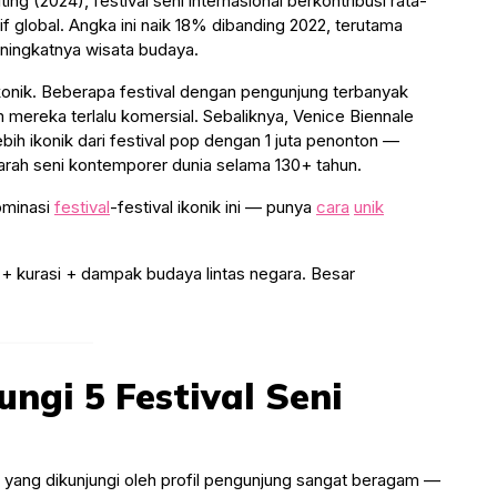
g (2024), festival seni internasional berkontribusi rata-
if global. Angka ini naik 18% dibanding 2022, terutama
ningkatnya wisata budaya.
ikonik. Beberapa festival dengan pengunjung terbanyak
m mereka terlalu komersial. Sebaliknya, Venice Biennale
h ikonik dari festival pop dengan 1 juta penonton —
rah seni kontemporer dunia selama 130+ tahun.
ominasi
festival
-festival ikonik ini — punya
cara
unik
i + kurasi + dampak budaya lintas negara. Besar
ngi 5 Festival Seni
a yang dikunjungi oleh profil pengunjung sangat beragam —