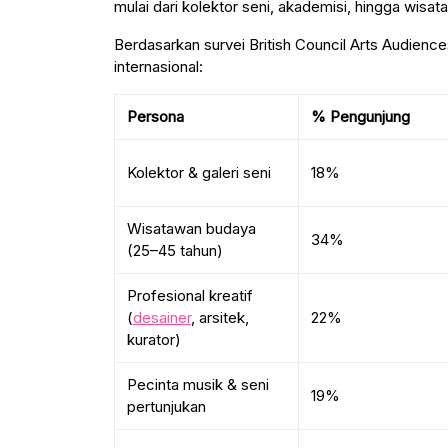
mulai dari kolektor seni, akademisi, hingga wisat
Berdasarkan survei British Council Arts Audienc
internasional:
Persona
% Pengunjung
Kolektor & galeri seni
18%
Wisatawan budaya
34%
(25–45 tahun)
Profesional kreatif
(
desainer
, arsitek,
22%
kurator)
Pecinta musik & seni
19%
pertunjukan