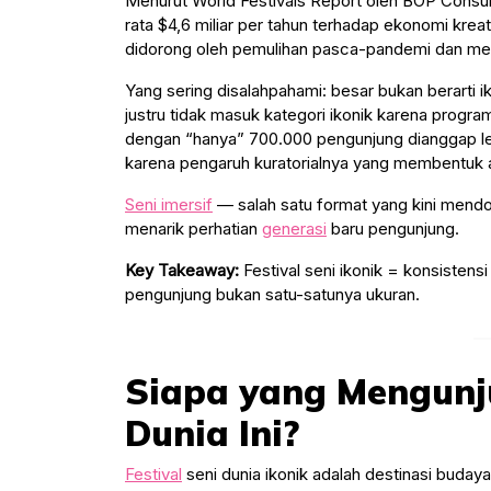
Menurut World Festivals Report oleh BOP Consultin
rata $4,6 miliar per tahun terhadap ekonomi kreat
didorong oleh pemulihan pasca-pandemi dan me
Yang sering disalahpahami: besar bukan berarti 
justru tidak masuk kategori ikonik karena progra
dengan “hanya” 700.000 pengunjung dianggap lebi
karena pengaruh kuratorialnya yang membentuk a
Seni imersif
— salah satu format yang kini mend
menarik perhatian
generasi
baru pengunjung.
Key Takeaway:
Festival seni ikonik = konsistens
pengunjung bukan satu-satunya ukuran.
Siapa yang Mengunju
Dunia Ini?
Festival
seni dunia ikonik adalah destinasi buday