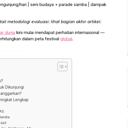
ngunjung/hari | seni budaya + parade samba | dampak
ail metodologi evaluasi: lihat bagian akhir artikel.
ar dunia
kini mulai mendapat perhatian internasional —
rhitungkan dalam peta festival
global
.
i?
uk Dikunjungi
Dianggarkan?
eringkat Lengkap
 AS
landia
asil