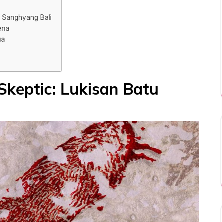
: Sanghyang Bali
ena
ua
Skeptic: Lukisan Batu