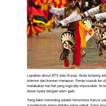
Lupakan about BTS atau K-pop. Kuda lumping adal
intense dari konser manapun. Penari masuk ke da
melakukan hal-hal yang logically impossible. Ini
dunia nyata dengan alam gaib.
Yang bikin merinding adalah fenomena trance yan
superhuman tanpa terluka sama sekali. Sains mo