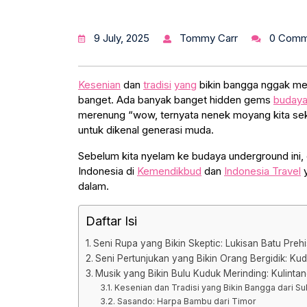
9 July, 2025
Tommy Carr
0 Comm
Kesenian
dan
tradisi
yang
bikin bangga nggak me
banget. Ada banyak banget hidden gems
buday
merenung “wow, ternyata nenek moyang kita sekeren
untuk dikenal generasi muda.
Sebelum kita nyelam ke budaya underground ini,
Indonesia di
Kemendikbud
dan
Indonesia Travel
y
dalam.
Daftar Isi
Seni Rupa yang Bikin Skeptic: Lukisan Batu Prehi
Seni Pertunjukan yang Bikin Orang Bergidik: K
Musik yang Bikin Bulu Kuduk Merinding: Kulinta
Kesenian dan Tradisi yang Bikin Bangga dari S
Sasando: Harpa Bambu dari Timor