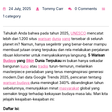
24 July, 2025
Tommy Carr
0 Comments
1 category
Tahukah Anda bahwa pada tahun 2025,
UNESCO
mencatat
lebih dari 1.200 situs
warisan
dunia
yang
tersebar di seluruh
planet ini? Namun, hanya segelintir yang benar-benar mampu
membuat jutaan orang terpukau dan rela melakukan perjalanan
ribuan kilometer untuk menyaksikannya langsung.
5 Warisan
Budaya
yang
Bikin
Dunia Terpukau
ini bukan hanya sekadar
bangunan
kuno
atau
tradisi
turun-temurun, melainkan
masterpiece peradaban yang terus menginspirasi generasi
modern.Dari data Google Trends 2025, pencarian tentang
warisan budaya
dunia meningkat 340% dibandingkan tahun
sebelumnya, menunjukkan minat
masyarakat
global yang
semakin tinggi terhadap kekayaan budaya masa lalu. Mari kita
jelajahi keajaiban-keajaiban ini:
Daftar Isi: