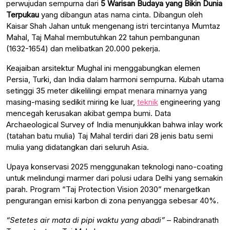
perwujudan sempurna dari
5 Warisan Budaya yang Bikin Dunia
Terpukau
yang dibangun atas nama cinta. Dibangun oleh
Kaisar Shah Jahan untuk mengenang istri tercintanya Mumtaz
Mahal, Taj Mahal membutuhkan 22 tahun pembangunan
(1632-1654) dan melibatkan 20.000 pekerja.
Keajaiban arsitektur Mughal ini menggabungkan elemen
Persia, Turki, dan India dalam harmoni sempurna. Kubah utama
setinggi 35 meter dikelilingi empat menara minarnya yang
masing-masing sedikit miring ke luar,
teknik
engineering yang
mencegah kerusakan akibat gempa bumi. Data
Archaeological Survey of India menunjukkan bahwa inlay work
(tatahan batu mulia) Taj Mahal terdiri dari 28 jenis batu semi
mulia yang didatangkan dari seluruh Asia.
Upaya konservasi 2025 menggunakan teknologi nano-coating
untuk melindungi marmer dari polusi udara Delhi yang semakin
parah. Program “Taj Protection Vision 2030” menargetkan
pengurangan emisi karbon di zona penyangga sebesar 40%.
“Setetes air mata di pipi waktu yang abadi”
– Rabindranath