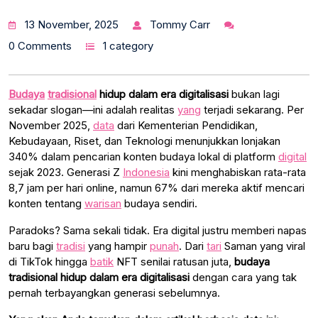
13 November, 2025
Tommy Carr
0 Comments
1 category
Budaya
tradisional
hidup dalam era digitalisasi
bukan lagi
sekadar slogan—ini adalah realitas
yang
terjadi sekarang. Per
November 2025,
data
dari Kementerian Pendidikan,
Kebudayaan, Riset, dan Teknologi menunjukkan lonjakan
340% dalam pencarian konten budaya lokal di platform
digital
sejak 2023. Generasi Z
Indonesia
kini menghabiskan rata-rata
8,7 jam per hari online, namun 67% dari mereka aktif mencari
konten tentang
warisan
budaya sendiri.
Paradoks? Sama sekali tidak. Era digital justru memberi napas
baru bagi
tradisi
yang hampir
punah
. Dari
tari
Saman yang viral
di TikTok hingga
batik
NFT senilai ratusan juta,
budaya
tradisional hidup dalam era digitalisasi
dengan cara yang tak
pernah terbayangkan generasi sebelumnya.