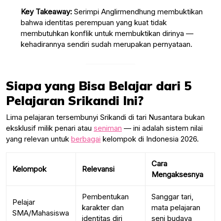
Key Takeaway:
Serimpi Anglirmendhung membuktikan
bahwa identitas perempuan yang kuat tidak
membutuhkan konflik untuk membuktikan dirinya —
kehadirannya sendiri sudah merupakan pernyataan.
Siapa yang Bisa Belajar dari 5
Pelajaran Srikandi Ini?
Lima pelajaran tersembunyi Srikandi di tari Nusantara bukan
eksklusif milik penari atau
seniman
— ini adalah sistem nilai
yang relevan untuk
berbagai
kelompok di Indonesia 2026.
Cara
Kelompok
Relevansi
Mengaksesnya
Pembentukan
Sanggar tari,
Pelajar
karakter dan
mata pelajaran
SMA/Mahasiswa
identitas diri
seni budaya