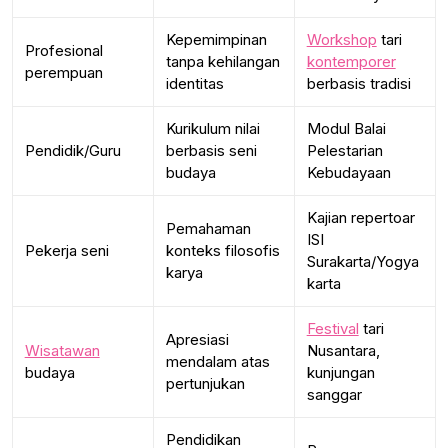
Kepemimpinan
Workshop
tari
Profesional
tanpa kehilangan
kontemporer
perempuan
identitas
berbasis tradisi
Kurikulum nilai
Modul Balai
Pendidik/Guru
berbasis seni
Pelestarian
budaya
Kebudayaan
Kajian repertoar
Pemahaman
ISI
Pekerja seni
konteks filosofis
Surakarta/Yogya
karya
karta
Festival
tari
Apresiasi
Wisatawan
Nusantara,
mendalam atas
budaya
kunjungan
pertunjukan
sanggar
Pendidikan