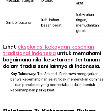
Resolusi adegan
Ditolak
aktif
Irah-irahan
Irah-irahan
ringan,
Simbol busana
besar, berat
memudahkan
gerak
Lihat
eksplorasi kekayaan kesenian
tradisional Indonesia
untuk memahami
bagaimana nilai kesetaraan tertanam
dalam tradisi seni lainnya di Indonesia.
Key Takeaway:
Tari Srikandi-Burisrawa mengajarkan
bahwa kepemimpinan sejati tidak memerlukan dominasi
— dan penolakan yang bermartabat adalah bentuk
kepemimpinan paling kuat.
Pelajaran 3: Ketegasan Bukan