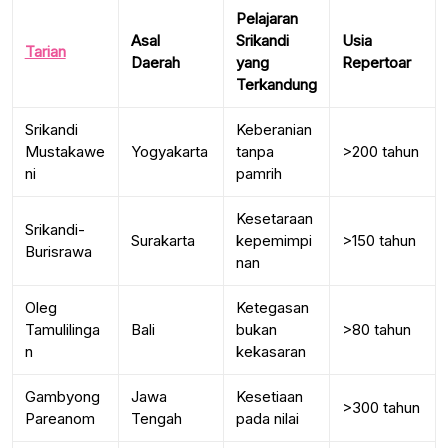
Pelajaran
Asal
Srikandi
Usia
Tarian
Daerah
yang
Repertoar
Terkandung
Srikandi
Keberanian
Mustakawe
Yogyakarta
tanpa
>200 tahun
ni
pamrih
Kesetaraan
Srikandi-
Surakarta
kepemimpi
>150 tahun
Burisrawa
nan
Oleg
Ketegasan
Tamulilinga
Bali
bukan
>80 tahun
n
kekasaran
Gambyong
Jawa
Kesetiaan
>300 tahun
Pareanom
Tengah
pada nilai