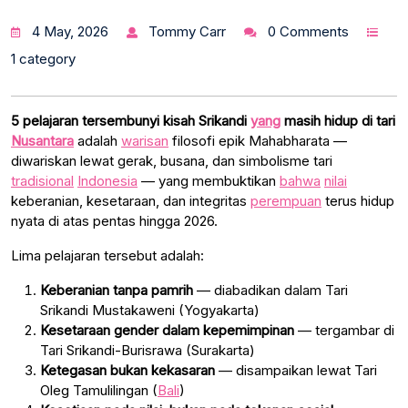
4 May, 2026
Tommy Carr
0 Comments
1 category
5 pelajaran tersembunyi kisah Srikandi
yang
masih hidup di tari
Nusantara
adalah
warisan
filosofi epik Mahabharata —
diwariskan lewat gerak, busana, dan simbolisme tari
tradisional
Indonesia
— yang membuktikan
bahwa
nilai
keberanian, kesetaraan, dan integritas
perempuan
terus hidup
nyata di atas pentas hingga 2026.
Lima pelajaran tersebut adalah:
Keberanian tanpa pamrih
— diabadikan dalam Tari
Srikandi Mustakaweni (Yogyakarta)
Kesetaraan gender dalam kepemimpinan
— tergambar di
Tari Srikandi-Burisrawa (Surakarta)
Ketegasan bukan kekasaran
— disampaikan lewat Tari
Oleg Tamulilingan (
Bali
)