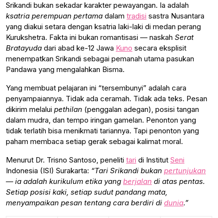
Srikandi bukan sekadar karakter pewayangan. Ia adalah
ksatria perempuan pertama
dalam
tradisi
sastra Nusantara
yang diakui setara dengan ksatria laki-laki di medan perang
Kurukshetra. Fakta ini bukan romantisasi — naskah
Serat
Bratayuda
dari abad ke-12 Jawa
Kuno
secara eksplisit
menempatkan Srikandi sebagai pemanah utama pasukan
Pandawa yang mengalahkan Bisma.
Yang membuat pelajaran ini “tersembunyi” adalah cara
penyampaiannya. Tidak ada ceramah. Tidak ada teks. Pesan
dikirim melalui
pethilan
(penggalan adegan), posisi tangan
dalam mudra, dan tempo iringan gamelan. Penonton yang
tidak terlatih bisa menikmati tariannya. Tapi penonton yang
paham membaca setiap gerak sebagai kalimat moral.
Menurut Dr. Trisno Santoso, peneliti
tari
di Institut
Seni
Indonesia (ISI) Surakarta:
“Tari Srikandi bukan
pertunjukan
— ia adalah kurikulum etika yang
berjalan
di atas pentas.
Setiap posisi kaki, setiap sudut pandang mata,
menyampaikan pesan tentang cara berdiri di
dunia
.”