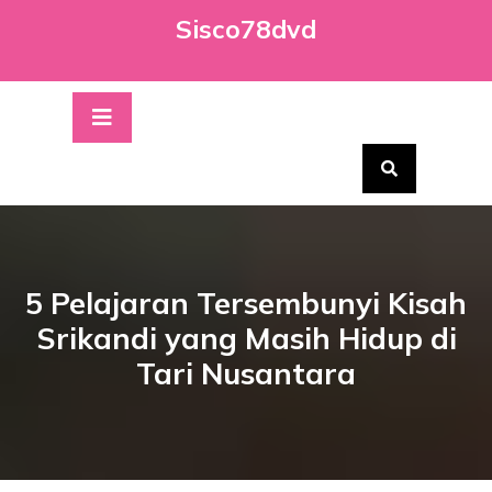
Skip
Sisco78dvd
to
content
Open
Button
5 Pelajaran Tersembunyi Kisah
Srikandi yang Masih Hidup di
Tari Nusantara