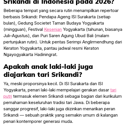
Srikandi di Indonesia pada 2026?
Beberapa tempat yang secara rutin menampilkan repertoar
berbasis Srikandi: Pendapa Ageng ISI Surakarta (setiap
bulan), Gedung Societet Taman Budaya Yogyakarta
(mingguan), Festival
Kesenian
Yogyakarta (tahunan, biasanya
Juli–Agustus), dan Puri Saren Agung Ubud Bali (malam
pertunjukan rutin). Untuk pentas Serimpi Anglirmendhung dari
Keraton Yogyakarta, pantau jadwal resmi Keraton
Ngayogyakarta Hadiningrat.
Apakah anak laki-laki juga
diajarkan tari Srikandi?
Ya, meski proporsinya kecil. Di ISI Surakarta dan ISI
Yogyakarta, penari laki-laki mempelajari gerakan dasar
tari
putri
termasuk elemen Srikandi sebagai bagian dari kurikulum
pemahaman keseluruhan tradisi tari Jawa. Di beberapa
sanggar progresif, laki-laki juga diizinkan menarikan peran
Srikandi — sebuah praktik yang semakin umum di kalangan
penari kontemporer generasi muda.