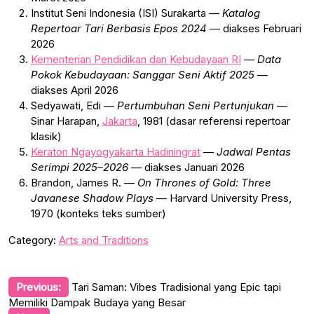
Institut Seni Indonesia (ISI) Surakarta —
Katalog
Repertoar Tari Berbasis Epos 2024
— diakses Februari
2026
Kementerian Pendidikan dan Kebudayaan RI
—
Data
Pokok Kebudayaan: Sanggar Seni Aktif 2025
—
diakses April 2026
Sedyawati, Edi —
Pertumbuhan Seni Pertunjukan
—
Sinar Harapan,
Jakarta
, 1981 (dasar referensi repertoar
klasik)
Keraton Ngayogyakarta Hadiningrat
—
Jadwal Pentas
Serimpi 2025–2026
— diakses Januari 2026
Brandon, James R. —
On Thrones of Gold: Three
Javanese Shadow Plays
— Harvard University Press,
1970 (konteks teks sumber)
Category:
Arts and Traditions
Post
Previous:
Tari Saman: Vibes Tradisional yang Epic tapi
Memiliki Dampak Budaya yang Besar
navigation