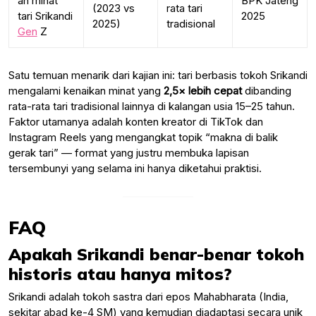
an minat
BPK Jateng
(2023 vs
rata tari
tari Srikandi
2025
2025)
tradisional
Gen
Z
Satu temuan menarik dari kajian ini: tari berbasis tokoh Srikandi
mengalami kenaikan minat yang
2,5× lebih cepat
dibanding
rata-rata tari tradisional lainnya di kalangan usia 15–25 tahun.
Faktor utamanya adalah konten kreator di TikTok dan
Instagram Reels yang mengangkat topik “makna di balik
gerak tari” — format yang justru membuka lapisan
tersembunyi yang selama ini hanya diketahui praktisi.
FAQ
Apakah Srikandi benar-benar tokoh
historis atau hanya mitos?
Srikandi adalah tokoh sastra dari epos Mahabharata (India,
sekitar abad ke-4 SM) yang kemudian diadaptasi secara unik