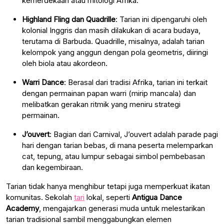
kemerdekaan atau mitologi Afrika.
Highland Fling dan Quadrille
: Tarian ini dipengaruhi oleh
kolonial Inggris dan masih dilakukan di acara budaya,
terutama di Barbuda. Quadrille, misalnya, adalah tarian
kelompok yang anggun dengan pola geometris, diiringi
oleh biola atau akordeon.
Warri Dance
: Berasal dari tradisi Afrika, tarian ini terkait
dengan permainan papan warri (mirip mancala) dan
melibatkan gerakan ritmik yang meniru strategi
permainan.
J’ouvert
: Bagian dari Carnival, J’ouvert adalah parade pagi
hari dengan tarian bebas, di mana peserta melemparkan
cat, tepung, atau lumpur sebagai simbol pembebasan
dan kegembiraan.
Tarian tidak hanya menghibur tetapi juga memperkuat ikatan
komunitas. Sekolah
tari
lokal, seperti
Antigua Dance
Academy
, mengajarkan generasi muda untuk melestarikan
tarian tradisional sambil menggabungkan elemen