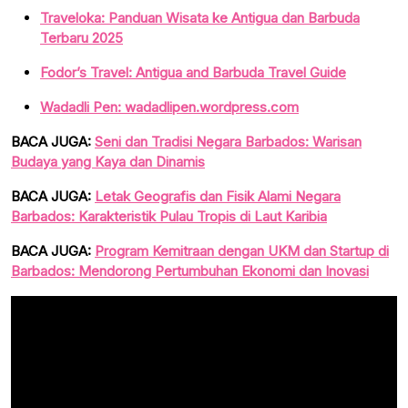
Traveloka: Panduan Wisata ke Antigua dan Barbuda
Terbaru 2025
Fodor’s Travel: Antigua and Barbuda Travel Guide
Wadadli Pen: wadadlipen.wordpress.com
BACA JUGA:
Seni dan Tradisi Negara Barbados: Warisan
Budaya yang Kaya dan Dinamis
BACA JUGA:
Letak Geografis dan Fisik Alami Negara
Barbados: Karakteristik Pulau Tropis di Laut Karibia
BACA JUGA:
Program Kemitraan dengan UKM dan Startup di
Barbados: Mendorong Pertumbuhan Ekonomi dan Inovasi