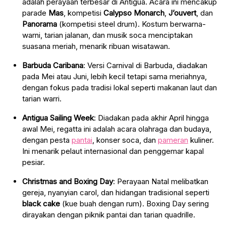
adalah perayaan terbesar di Antigua. Acara ini mencakup
parade
Mas
, kompetisi
Calypso Monarch
,
J’ouvert
, dan
Panorama
(kompetisi steel drum). Kostum berwarna-
warni, tarian jalanan, dan musik soca menciptakan
suasana meriah, menarik ribuan wisatawan.
Barbuda Caribana
: Versi Carnival di Barbuda, diadakan
pada Mei atau Juni, lebih kecil tetapi sama meriahnya,
dengan fokus pada tradisi lokal seperti makanan laut dan
tarian warri.
Antigua Sailing Week
: Diadakan pada akhir April hingga
awal Mei, regatta ini adalah acara olahraga dan budaya,
dengan pesta
pantai
, konser soca, dan
pameran
kuliner.
Ini menarik pelaut internasional dan penggemar kapal
pesiar.
Christmas and Boxing Day
: Perayaan Natal melibatkan
gereja, nyanyian carol, dan hidangan tradisional seperti
black cake
(kue buah dengan rum). Boxing Day sering
dirayakan dengan piknik pantai dan tarian quadrille.