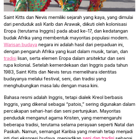
Saint Kitts dan Nevis memiliki sejarah yang kaya, yang dimulai
dari penduduk asli Karib dan Arawak, diikuti oleh kolonisasi
Eropa (terutama Inggris) pada abad ke-17, dan kedatangan
budak Afrika yang membentuk mayoritas populasi modern.
Warisan budaya
negara ini adalah hasil dari perpaduan ini,
dengan pengaruh Afrika yang kuat dalam musik, tarian, dan
tradisi
lisan, serta elemen Eropa dalam arsitektur dan seni
rupa kolonial. Setelah kemerdekaan dari Inggris pada tahun
1983, Saint Kitts dan Nevis terus memelihara identitas
budayanya melalui festival, seni, dan tradisi yang
menghubungkan masa lalu dengan masa kini.
Bahasa resmi adalah Inggris, tetapi dialek Kreol berbasis
Inggris, yang dikenal sebagai “patois,” sering digunakan dalam
percakapan sehari-hari dan seni pertunjukan. Mayoritas
penduduk menganut agama Kristen, yang memengaruhi
beberapa tradisi, terutama selama perayaan seperti Natal dan
Paskah. Namun, semangat Karibia yang meriah tetap menjadi
inti dari ekspresi budaya, menjadikan
seni dan tradisi
sebagai