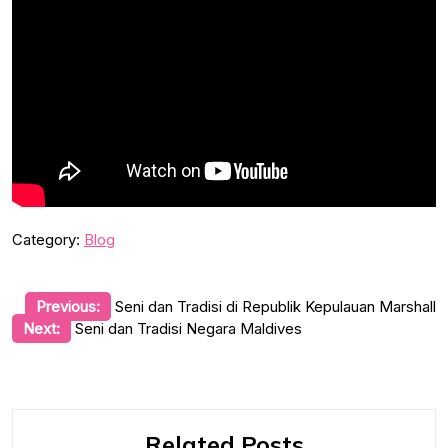
Category:
Blog
Post
Previous:
Seni dan Tradisi di Republik Kepulauan Marshall
Next:
Seni dan Tradisi Negara Maldives
navigation
Related Posts