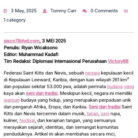
3 May, 2025
Tommy Carr
0 Comments
1 category
sisco78dvd.com
, 3 MEI 2025
Penulis: Riyan Wicaksono
Editor: Muhammad Kadafi
Tim Redaksi: Diplomasi Internasional Perusahaan
Victory88
Federasi Saint Kitts dan Nevis, sebuah
negara
kepulauan kecil
di Kepulauan Leeward, Karibia, dengan luas wilayah 261 km²
dan populasi sekitar 53.000 jiwa, adalah permata
budaya
yang
kaya akan
seni dan tradisi
. Meskipun kecil, negara ini memiliki
warisan
budaya yang hidup, yang merupakan perpaduan unik
dari pengaruh Afrika, Eropa, dan Karibia.
Seni dan tradisi
Saint
Kitts dan Nevis tercermin dalam musik,
tarian
,
seni
rupa,
kuliner,
festival
, dan kerajinan tangan, yang semuanya
merayakan sejarah, identitas, dan semangat komunitas
penduduknya. Artikel ini akan membahas secara rinci,