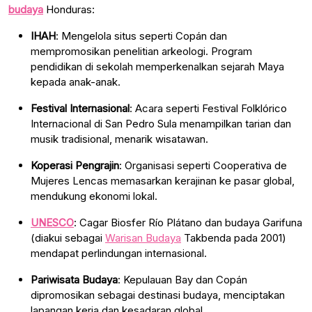
budaya
Honduras:
IHAH
: Mengelola situs seperti Copán dan
mempromosikan penelitian arkeologi. Program
pendidikan di sekolah memperkenalkan sejarah Maya
kepada anak-anak.
Festival Internasional
: Acara seperti Festival Folklórico
Internacional di San Pedro Sula menampilkan tarian dan
musik tradisional, menarik wisatawan.
Koperasi Pengrajin
: Organisasi seperti Cooperativa de
Mujeres Lencas memasarkan kerajinan ke pasar global,
mendukung ekonomi lokal.
UNESCO
: Cagar Biosfer Río Plátano dan budaya Garifuna
(diakui sebagai
Warisan Budaya
Takbenda pada 2001)
mendapat perlindungan internasional.
Pariwisata Budaya
: Kepulauan Bay dan Copán
dipromosikan sebagai destinasi budaya, menciptakan
lapangan kerja dan kesadaran global.