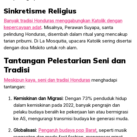
Sinkretisme Religius
Banyak tradisi Honduras menggabungkan Katolik dengan
kepercayaan adat
. Misalnya, Perawan Suyapa, santa
pelindung Honduras, disembah dalam ritual yang mencakup
tarian pribumi. Di La Mosquitia, upacara Katolik sering disertai
dengan doa Miskito untuk roh alam.
Tantangan Pelestarian Seni dan
Tradisi
Meskipun kaya, seni dan tradisi Honduras
menghadapi
tantangan:
Kemiskinan dan Migrasi
: Dengan 73% penduduk hidup
dalam kemiskinan pada 2022, banyak pengrajin dan
pelaku budaya beralih ke pekerjaan lain atau bermigrasi
ke AS, mengurangi transmisi budaya ke generasi muda.
Globalisasi
:
Pengaruh budaya pop Barat
, seperti musik
reggaeton dan mode fast fashion, menggeser minat