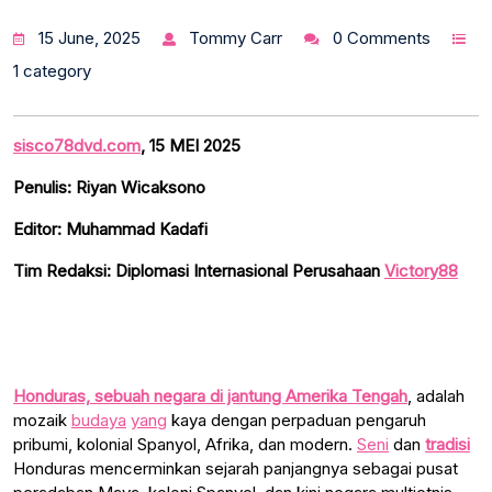
15 June, 2025
Tommy Carr
0 Comments
1 category
sisco78dvd.com
, 15 MEI 2025
Penulis: Riyan Wicaksono
Editor: Muhammad Kadafi
Tim Redaksi: Diplomasi Internasional Perusahaan
Victory88
Honduras, sebuah negara di jantung Amerika Tengah
, adalah
mozaik
budaya
yang
kaya dengan perpaduan pengaruh
pribumi, kolonial Spanyol, Afrika, dan modern.
Seni
dan
tradisi
Honduras mencerminkan sejarah panjangnya sebagai pusat