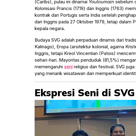
(Caribs), pulau ini dinamai
Youloumain
sebelum d
Kolonisasi Prancis (1719) dan Inggris (1763) m
kontrak dari Portugis serta India setelah peng
dari Inggris pada 27 Oktober 1979, tetap dalam 
kepala negara.
Budaya SVG adalah perpaduan dinamis dari tradisi 
Kalinago), Eropa (arsitektur kolonial, agama Krist
Inggris, tetapi Kreol Vincentian (Patois) mence
sehari-hari. Mayoritas penduduk (81,5%) mengan
memengaruhi
seni
religius dan festival. SVG ju
yang menarik wisatawan dan memperkuat identita
Ekspresi Seni di SVG