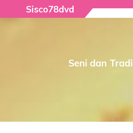
Skip
Sisco78dvd
to
content
Seni dan Tradi