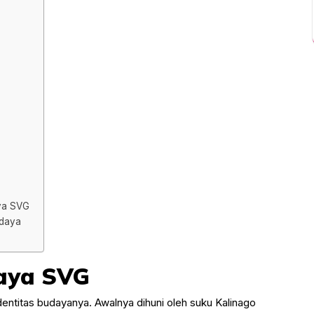
ya SVG
udaya
aya SVG
entitas budayanya. Awalnya dihuni oleh suku Kalinago