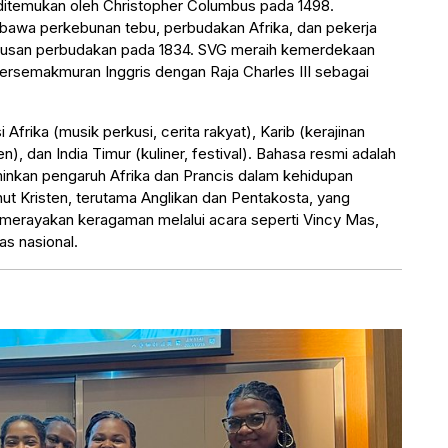
itemukan oleh Christopher Columbus pada 1498.
embawa perkebunan tebu, perbudakan Afrika, dan pekerja
hapusan perbudakan pada 1834. SVG meraih kemerdekaan
Persemakmuran Inggris dengan Raja Charles III sebagai
Afrika (musik perkusi, cerita rakyat), Karib (kerajinan
en), dan India Timur (kuliner, festival). Bahasa resmi adalah
rminkan pengaruh Afrika dan Prancis dalam kehidupan
ut Kristen, terutama Anglikan dan Pentakosta, yang
ga merayakan keragaman melalui acara seperti Vincy Mas,
s nasional.