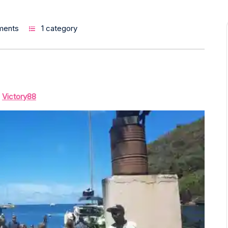
ments
1 category
n
Victory88